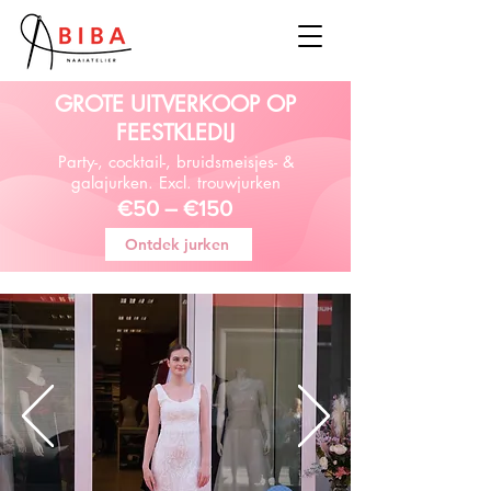
GROTE UITVERKOOP OP
FEESTKLEDIJ
Party-, cocktail-, bruidsmeisjes- &
galajurken. Excl. trouwjurken
€50 – €150
Ontdek jurken