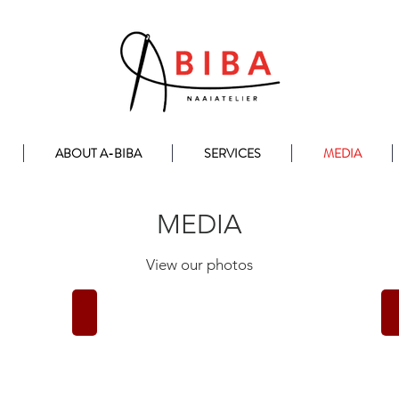
ABOUT A-BIBA
SERVICES
MEDIA
MEDIA
View our photos
A-Biba Boetiek
Foto's
van
Naaiatelier
A-
Biba