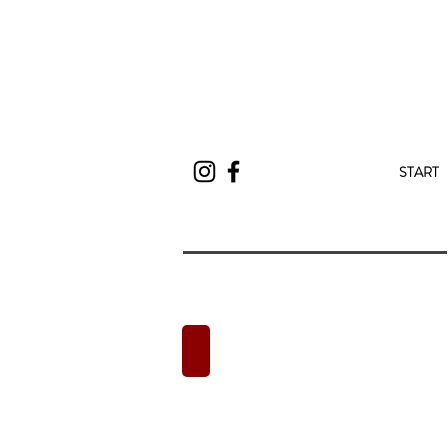
START
2020 Collectie
Foto's
van
Naaiatelier
A-
Biba