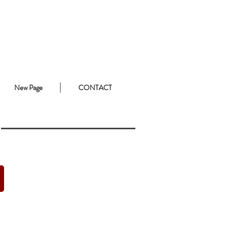
New Page
CONTACT
2021 Collectie
Foto's
van
Naaiatelier
A-
Biba